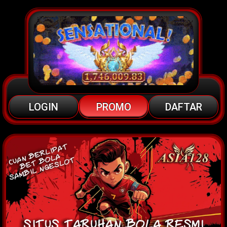
LOGIN
PROMO
DAFTAR